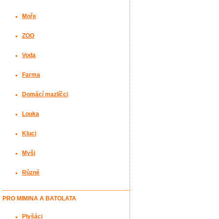
Moře
ZOO
Voda
Farma
Domácí mazlíčci
Louka
Kluci
Myši
Různé
PRO MIMINA A BATOLATA
Plyšáci