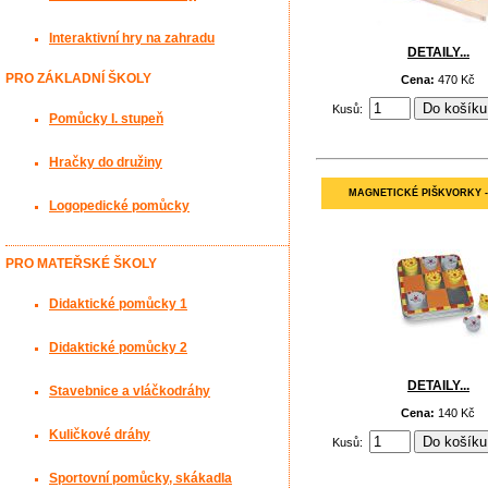
Interaktivní hry na zahradu
DETAILY...
PRO ZÁKLADNÍ ŠKOLY
Cena:
470 Kč
Kusů:
Pomůcky I. stupeň
Hračky do družiny
MAGNETICKÉ PIŠKVORKY 
Logopedické pomůcky
PRO MATEŘSKÉ ŠKOLY
Didaktické pomůcky 1
Didaktické pomůcky 2
DETAILY...
Stavebnice a vláčkodráhy
Cena:
140 Kč
Kuličkové dráhy
Kusů:
Sportovní pomůcky, skákadla