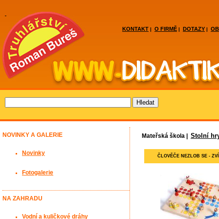
KONTAKT
O FIRMĚ
DOTAZY
OB
|
|
|
NOVINKY A GALERIE
Stolní hr
Mateřská škola |
Novinky
ČLOVĚČE NEZLOB SE - Z
Fotogalerie
NA ZAHRADU
Vodní a kuličkové dráhy