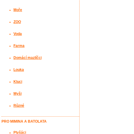
Moře
ZOO
Voda
Farma
Domácí mazlíčci
Louka
Kluci
Myši
Různé
PRO MIMINA A BATOLATA
Plyšáci