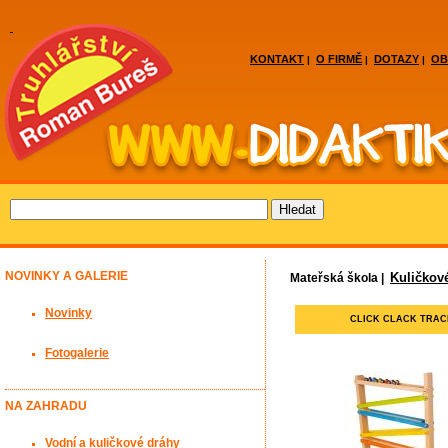
KONTAKT
O FIRMĚ
DOTAZY
OB
|
|
|
NOVINKY A GALERIE
Kuličkov
Mateřská škola |
Novinky
CLICK CLACK TRA
Fotogalerie
NA ZAHRADU
Vodní a kuličkové dráhy