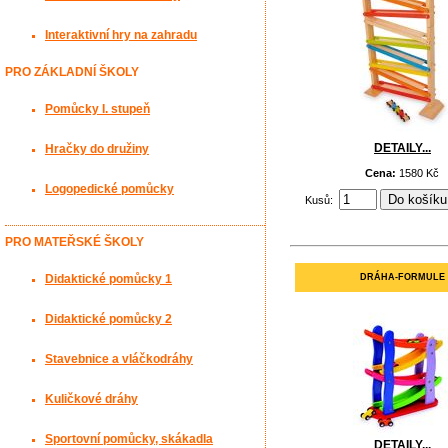
Interaktivní hry na zahradu
PRO ZÁKLADNÍ ŠKOLY
Pomůcky I. stupeň
DETAILY...
Hračky do družiny
Cena:
1580 Kč
Logopedické pomůcky
Kusů:
PRO MATEŘSKÉ ŠKOLY
DRÁHA-FORMULE
Didaktické pomůcky 1
Didaktické pomůcky 2
Stavebnice a vláčkodráhy
Kuličkové dráhy
Sportovní pomůcky, skákadla
DETAILY...