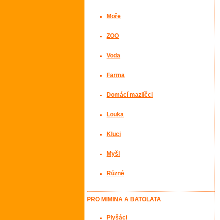
Moře
ZOO
Voda
Farma
Domácí mazlíčci
Louka
Kluci
Myši
Různé
PRO MIMINA A BATOLATA
Plyšáci