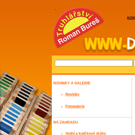
KON
NOVINKY A GALERIE
Novinky
Fotogalerie
NA ZAHRADU
Vodní a kuličkové dráhy