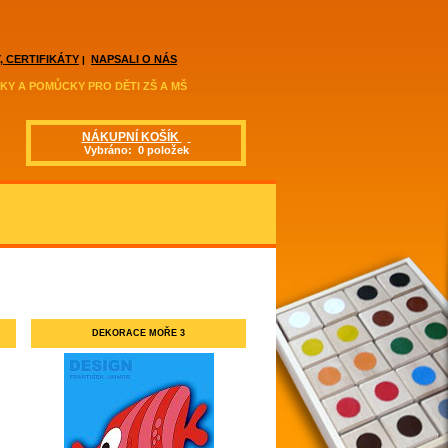
, CERTIFIKÁTY
NAPSALI O NÁS
|
KY A POMŮCKY PRO DĚTI ZŠ A MŠ
NÁKUPNÍ KOŠÍK
Vybráno: 0 položek
DEKORACE MOŘE 3