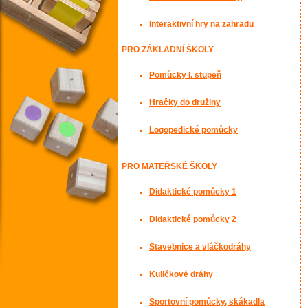
Interaktivní hry na zahradu
PRO ZÁKLADNÍ ŠKOLY
Pomůcky I. stupeň
Hračky do družiny
Logopedické pomůcky
PRO MATEŘSKÉ ŠKOLY
Didaktické pomůcky 1
Didaktické pomůcky 2
Stavebnice a vláčkodráhy
Kuličkové dráhy
Sportovní pomůcky, skákadla