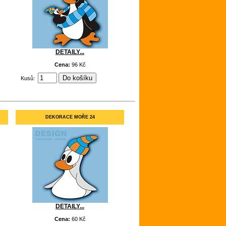
DETAILY...
Cena:
96 Kč
Kusů:
DEKORACE MOŘE 24
DETAILY...
Cena:
60 Kč