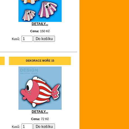
DETAILY...
Cena:
150 Kč
Kusů:
DEKORACE MOŘE 15
DETAILY...
Cena:
72 Kč
Kusů: