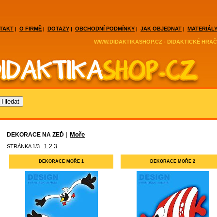
TAKT
O FIRMĚ
DOTAZY
OBCHODNÍ PODMÍNKY
JAK OBJEDNAT
MATERIÁLY
|
|
|
|
|
WWW.DIDAKTIKASHOP.CZ - DIDAKTICKÉ HRAČ
Moře
DEKORACE NA ZEĎ |
1
2
3
STRÁNKA 1/3
DEKORACE MOŘE 1
DEKORACE MOŘE 2