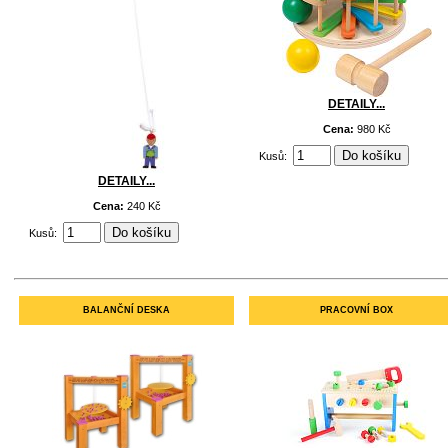
DETAILY...
Cena:
980 Kč
Kusů:
DETAILY...
Cena:
240 Kč
Kusů:
BALANČNÍ DESKA
PRACOVNÍ BOX