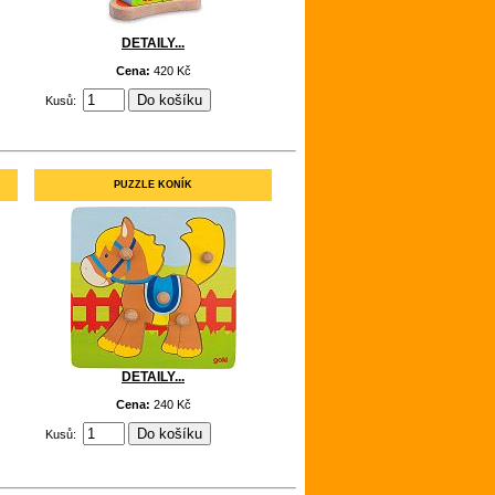
DETAILY...
Cena:
420 Kč
Kusů:
PUZZLE KONÍK
DETAILY...
Cena:
240 Kč
Kusů: