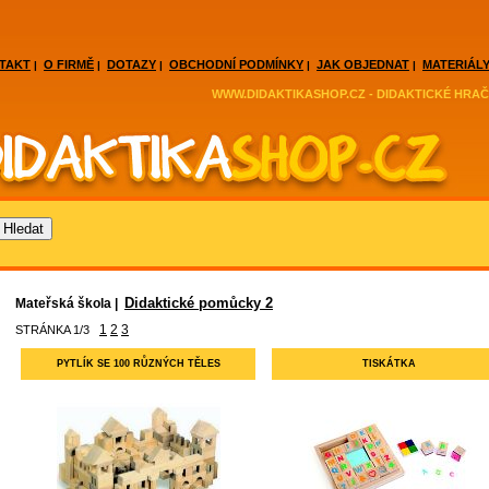
TAKT
O FIRMĚ
DOTAZY
OBCHODNÍ PODMÍNKY
JAK OBJEDNAT
MATERIÁLY
|
|
|
|
|
WWW.DIDAKTIKASHOP.CZ - DIDAKTICKÉ HRAČ
Didaktické pomůcky 2
Mateřská škola |
1
2
3
STRÁNKA 1/3
PYTLÍK SE 100 RŮZNÝCH TĚLES
TISKÁTKA