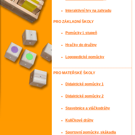
Interaktivní hry na zahradu
PRO ZÁKLADNÍ ŠKOLY
Pomůcky I. stupeň
Hračky do družiny
Logopedické pomůcky
PRO MATEŘSKÉ ŠKOLY
Didaktické pomůcky 1
Didaktické pomůcky 2
Stavebnice a vláčkodráhy
Kuličkové dráhy
Sportovní pomůcky, skákadla