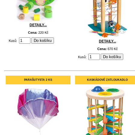
DETAILY...
Cena:
220 Kč
Kusů:
DETAILY...
Cena:
670 Kč
Kusů:
PARAŠUTYSTA 2 KS
KASKÁDOVÉ ZATLOUKADLO