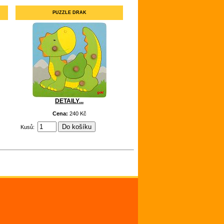
PUZZLE DRAK
DETAILY...
Cena:
240 Kč
Kusů: