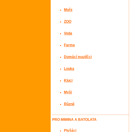
Moře
ZOO
Voda
Farma
Domácí mazlíčci
Louka
Kluci
Myši
Různé
PRO MIMINA A BATOLATA
Plyšáci