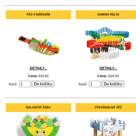
PÁS S NÁŘADÍM
DOMINO RELYE
DETAILY...
DETAILY...
Cena:
610 Kč
Cena:
1110 Kč
Kusů:
Kusů:
BALANČNÍ ŽÁBA
STRAŠIDELNÁ VĚŽ