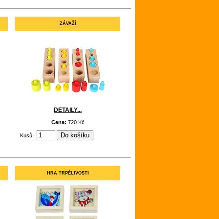
ZÁVAŽÍ
DETAILY...
Cena:
720 Kč
Kusů:
HRA TRPĚLIVOSTI