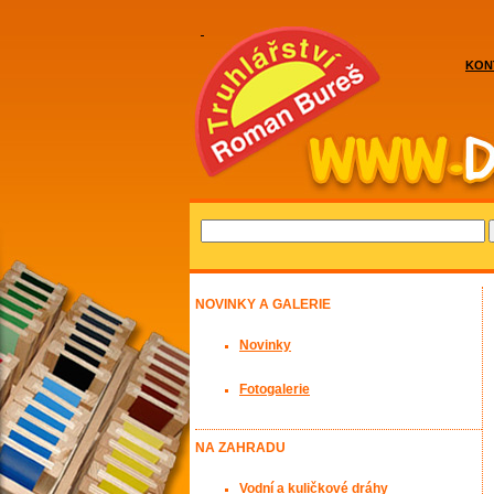
KON
NOVINKY A GALERIE
Novinky
Fotogalerie
NA ZAHRADU
Vodní a kuličkové dráhy