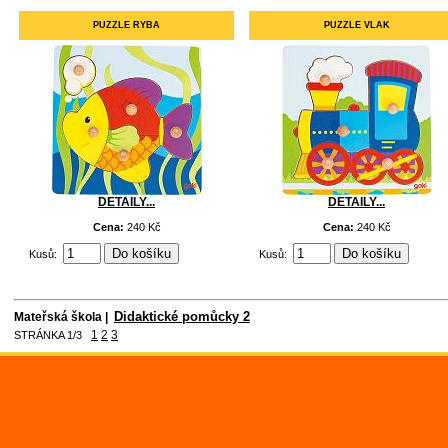
PUZZLE RYBA
PUZZLE VLAK
DETAILY...
DETAILY...
Cena:
240 Kč
Cena:
240 Kč
Kusů:
Kusů:
Didaktické pomůcky 2
Mateřská škola |
1
2
3
STRÁNKA 1/3