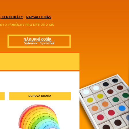
, CERTIFIKÁTY
NAPSALI O NÁS
|
KY A POMŮCKY PRO DĚTI ZŠ A MŠ
NÁKUPNÍ KOŠÍK
Vybráno: 0 položek
DUHOVÁ DRÁHA